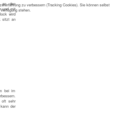
t an den
tzererfahrung zu verbessern (Tracking Cookies). Sie können selbst
n und mit
r Verfügung stehen.
lock wird
 sitzt an
um bei im
rbessern.
 oft sehr
 kann der