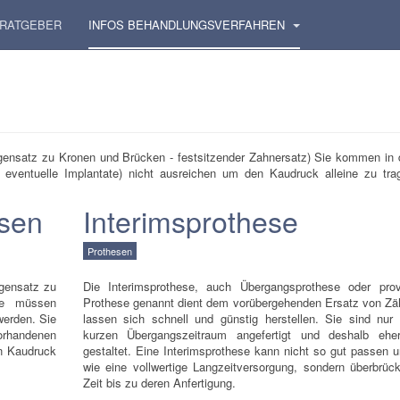
RATGEBER
INFOS BEHANDLUNGSVERFAHREN
gensatz zu Kronen und Brücken - festsitzender Zahnersatz) Sie kommen in 
entuelle Implantate) nicht ausreichen um den Kaudruck alleine zu tra
esen
Interimsprothese
Prothesen
gensatz zu
Die Interimsprothese, auch Übergangsprothese oder prov
ie müssen
Prothese genannt dient dem vorübergehenden Ersatz von Zä
erden. Sie
lassen sich schnell und günstig herstellen. Sie sind
nur 
orhandenen
kurzen Übergangszeitraum angefertigt und deshalb eher
en Kaudruck
gestaltet. Eine Interimsprothese kann nicht so gut passen u
wie eine vollwertige Langzeitversorgung, sondern überbrück
Zeit bis zu deren Anfertigung.