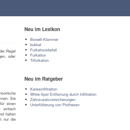
Neu im Lexikon
Bonwill-Klammer
bukkal
Furkationsbefall
der Regel
Furkation
gen, oder
Trifurkation
Neu im Ratgeber
Kariesinfiltration
isorische
White-Spot Entfernung durch Infiltration
hnen. Sie
Zahnzusatzversicherungen
für einen
Unterfütterung von Prothesen
 einfach
nd halten
t nur die