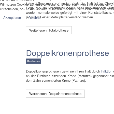
keine Zähne mehr vorhanden sind. Der Halt ist im Oberki
Wir nutzen Cookies auf unserer Website. Einige von ihnen sind essenziell fü
Regel gut, im Unterkiefer jedoch sehr problematisch. Tot
entscheiden, ob Sie die Cookies zulassen möchten. Bitte beachten Sie, dass 
werden normalerweise gefertigt mit einer Kunststoffbasis,
jedoch mit einer Metallplatte verstärkt werden.
Akzeptieren
Ablehnen
Weiterlesen: Totalprothese
Doppelkronenprothese
Prothesen
Doppelkronenprothesen gewinnen ihren Halt durch
Friktion
d
an der Prothese sitzenden Krone (Matritze) gegenüber ein
dem Zahn zementierten Krone (Patritze).
Weiterlesen: Doppelkronenprothese