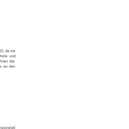
G; da sie
chste und
hnen dar.
ie an den
sionsteil