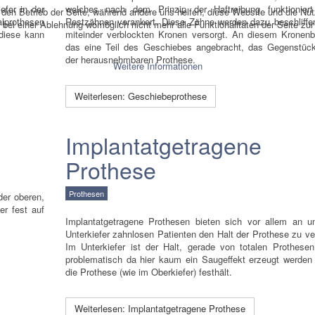
efer in der
welches nach dem Prinzip der Haftreibung funktionier
r den Betrieb der Seite, während andere uns helfen, diese Website und die Nu
alprothesen
Restzähnen verankert. Diese Zähne werden dazu beschliffe
bei einer Ablehnung womöglich nicht mehr alle Funktionalitäten der Seite zu
 diese kann
miteinder verblockten Kronen versorgt. An diesem Kronenb
das eine Teil des Geschiebes angebracht, das Gegenstück
der herausnehmbaren Prothese.
Weitere Informationen
Weiterlesen: Geschiebeprothese
Implantatgetragene
Prothese
Prothesen
er oberen,
er fest auf
Implantatgetragene Prothesen bieten sich vor allem an 
Unterkiefer zahnlosen Patienten den Halt der Prothese zu ve
Im Unterkiefer ist der Halt, gerade von totalen Prothesen
problematisch da hier kaum ein Saugeffekt erzeugt werden
die Prothese (wie im Oberkiefer) festhält.
Weiterlesen: Implantatgetragene Prothese