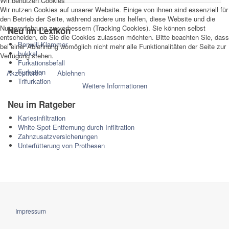
Wir benutzen Cookies
Wir nutzen Cookies auf unserer Website. Einige von ihnen sind essenziell für
den Betrieb der Seite, während andere uns helfen, diese Website und die
Nutzererfahrung zu verbessern (Tracking Cookies). Sie können selbst
Neu im Lexikon
entscheiden, ob Sie die Cookies zulassen möchten. Bitte beachten Sie, dass
Bonwill-Klammer
bei einer Ablehnung womöglich nicht mehr alle Funktionalitäten der Seite zur
bukkal
Verfügung stehen.
Furkationsbefall
Furkation
Akzeptieren
Ablehnen
Trifurkation
Weitere Informationen
Neu im Ratgeber
Kariesinfiltration
White-Spot Entfernung durch Infiltration
Zahnzusatzversicherungen
Unterfütterung von Prothesen
Impressum