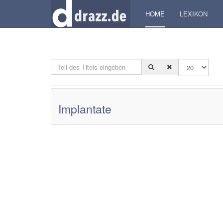
HOME
LEXIKON
Teil des Titels eingeben
Anzeige #
Implantate