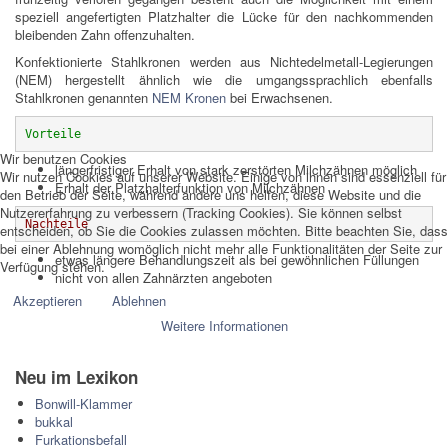
speziell angefertigten Platzhalter die Lücke für den nachkommenden
bleibenden Zahn offenzuhalten.
Konfektionierte Stahlkronen werden aus Nichtedelmetall-Legierungen
(NEM) hergestellt ähnlich wie die umgangssprachlich ebenfalls
Stahlkronen genannten
NEM Kronen
bei Erwachsenen.
Vorteile
Wir benutzen Cookies
längerfristiger Erhalt von stark zerstörten Milchzähnen möglich
Wir nutzen Cookies auf unserer Website. Einige von ihnen sind essenziell für
Erhalt der Platzhalterfunktion von Milchzähnen
den Betrieb der Seite, während andere uns helfen, diese Website und die
Nutzererfahrung zu verbessern (Tracking Cookies). Sie können selbst
Nachteile
entscheiden, ob Sie die Cookies zulassen möchten. Bitte beachten Sie, dass
bei einer Ablehnung womöglich nicht mehr alle Funktionalitäten der Seite zur
etwas längere Behandlungszeit als bei gewöhnlichen Füllungen
Verfügung stehen.
nicht von allen Zahnärzten angeboten
Akzeptieren
Ablehnen
Weitere Informationen
Neu im Lexikon
Bonwill-Klammer
bukkal
Furkationsbefall